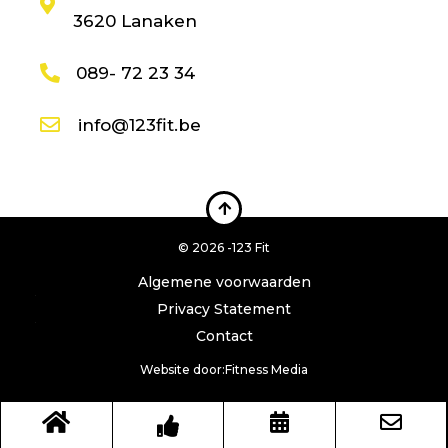
3620 Lanaken
089- 72 23 34
info@123fit.be
© 2026 -
123 Fit
Algemene voorwaarden
|
Privacy Statement
|
Contact
Website door:
Fitness Media