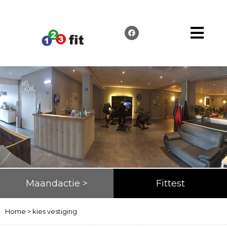
Maandactie >
Fittest
Home
>
kies vestiging