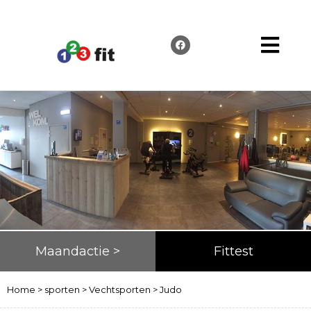
Maandactie >
Fittest
Home
>
sporten
>
Vechtsporten
>
Judo