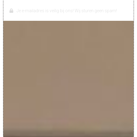
Je e-mailadres is veilig bij ons! Wij sturen geen spam!