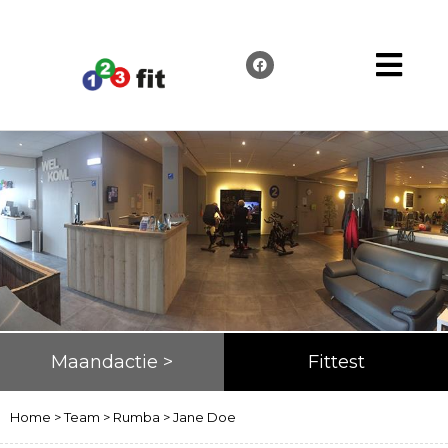
Maandactie >
Fittest
Home
>
Team
>
Rumba
>
Jane Doe